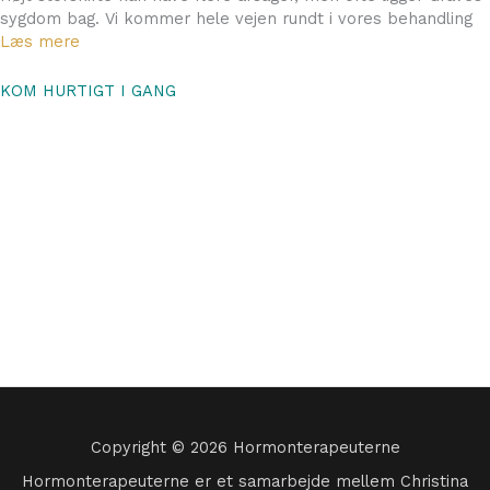
sygdom bag. Vi kommer hele vejen rundt i vores behandling
Læs mere
KOM HURTIGT I GANG
En behandling hos os starter altid med en hormontest.
Det kan tage lidt tid før man kan tage sin hormontest, da den
skal tages på bestemt dag i cyklus, hvis du stadig
menstruerer (læs mere om hormontesten).
Men allerede i dag kan du begynde at rydde op i dine
hormoner.
Ryd op i fremmedøstrogener og tungmetaller
Spis dig til en bedre hormonbalance
Stress af og giv din hormonbalance ro.
Copyright © 2026 Hormonterapeuterne
Hormonterapeuterne er et samarbejde mellem Christina