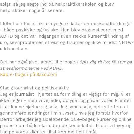
solgt, så jeg søgte ind på heilpraktikerskolen og blev
heilpraktiker nogle år senere.
I løbet af studiet fik min yngste datter en række udfordringer
- både psykiske og fysiske. Hun blev diagnosticeret med
ADHD og det var indgangen til en række kurser til lindring af
uro, søvnproblemer, stress og traumer og ikke mindst NHT®-
uddannelsen.
Det har også givet afsæt til e-bogen
Spis dig til Ro; få styr på
stresshormonerne ved ADHD
.
Køb e-bogen på Saxo.com
Stadig journalist og politisk aktiv
Jeg er journalist i hjertet så formidling er vigtigt for mig. Vi er
ikke læger - men vi vejleder, oplyser og guider vores klienter
til at kunne hjælpe sig selv. Jeg synes selv, det er lettere at
gennemføre ændringer i min livsstil, hvis jeg forstår hvorfor.
Derfor arbejder jeg sideløbende på e-bøger, kurser og online
guides, som både skal udbrede kendskabet til det vi laver og
hjælpe vores klienter til at komme helt i mål.